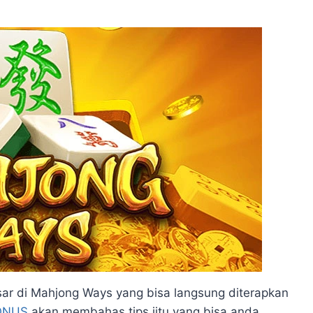
sar di Mahjong Ways yang bisa langsung diterapkan
ONUS
akan membahas tips jitu yang bisa anda