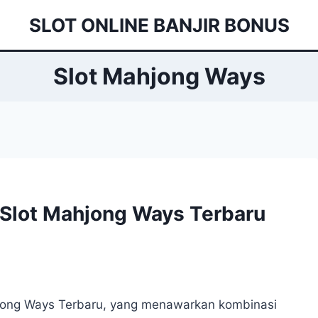
SLOT ONLINE BANJIR BONUS
Slot Mahjong Ways
 Slot Mahjong Ways Terbaru
ahjong Ways Terbaru, yang menawarkan kombinasi