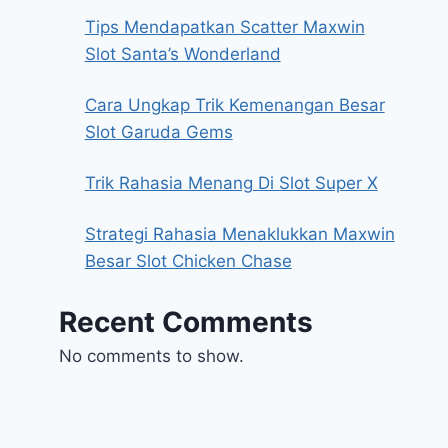
Tips Mendapatkan Scatter Maxwin
Slot Santa’s Wonderland
Cara Ungkap Trik Kemenangan Besar
Slot Garuda Gems
Trik Rahasia Menang Di Slot Super X
Strategi Rahasia Menaklukkan Maxwin
Besar Slot Chicken Chase
Recent Comments
No comments to show.