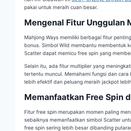
pakai untuk meraih cuan besar.
Mengenal Fitur Unggulan
Mahjong Ways memiliki berbagai fitur penting
bonus. Simbol Wild membantu membentuk k
Scatter dapat memicu free spin yang member
Selain itu, ada fitur multiplier yang mening
tertentu muncul. Memahami fungsi dan cara ke
lebih efektif dan peluang meraih jackpot lebih
Memanfaatkan Free Spin 
Fitur free spin merupakan momen paling m
sebaiknya memanfaatkan simbol Scatter un
free spin sering lebih besar dibanding putara