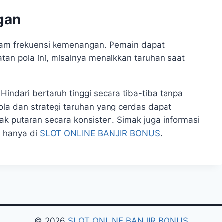
gan
alam frekuensi kemenangan. Pemain dapat
n pola ini, misalnya menaikkan taruhan saat
Hindari bertaruh tinggi secara tiba-tiba tanpa
ola dan strategi taruhan yang cerdas dapat
putaran secara konsisten. Simak juga informasi
a hanya di
SLOT ONLINE BANJIR BONUS
.
© 2026
SLOT ONLINE BANJIR BONUS