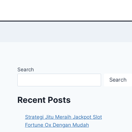
Search
Search
Recent Posts
Strategi Jitu Meraih Jackpot Slot
Fortune Ox Dengan Mudah