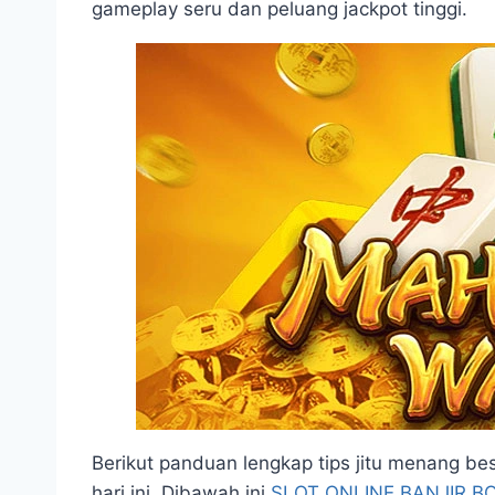
gameplay seru dan peluang jackpot tinggi.
Berikut panduan lengkap tips jitu menang be
hari ini. Dibawah ini
SLOT ONLINE BANJIR B