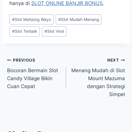
hanya di
SLOT ONLINE BANJIR BONUS
.
Post
#
Slot Mahjong Ways
#
Slot Mudah Menang
Tags:
#
Slot Terbaik
#
Slot Viral
Post
PREVIOUS
NEXT
Bocoran Bermain Slot
Menang Mudah di Slot
navigation
Candy Village Bikin
Mount Mazuma
Cuan Cepat
dengan Strategi
Simpel