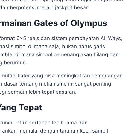
an berpotensi meraih jackpot besar.
mainan Gates of Olympus
 format 6×5 reels dan sistem pembayaran All Ways,
nasi simbol di mana saja, bukan harus garis
Tumble, di mana simbol pemenang akan hilang dan
g beruntun.
l multiplikator yang bisa meningkatkan kemenangan
 dasar tentang mekanisme ini sangat penting
gi bermain lebih tepat sasaran.
Yang Tepat
kunci untuk bertahan lebih lama dan
rankan memulai dengan taruhan kecil sambil