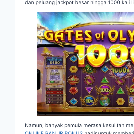
dan peluang jackpot besar hingga 1000 kali li
Namun, banyak pemula merasa kesulitan mem
ONLINE BANJIR BONUS
hadir untuk memberi