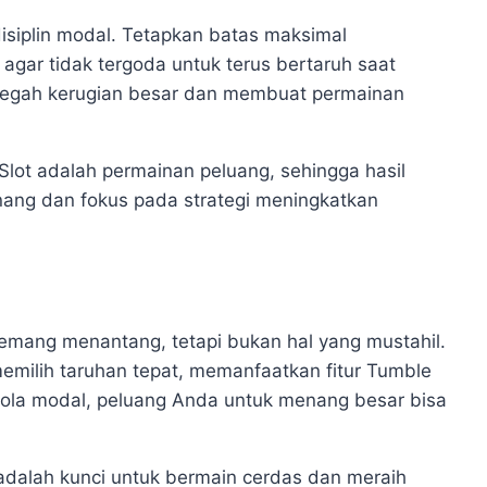
disiplin modal. Tetapkan batas maksimal
gar tidak tergoda untuk terus bertaruh saat
ncegah kerugian besar dan membuat permainan
 Slot adalah permainan peluang, sehingga hasil
tenang dan fokus pada strategi meningkatkan
emang menantang, tetapi bukan hal yang mustahil.
ilih taruhan tepat, memanfaatkan fitur Tumble
gelola modal, peluang Anda untuk menang besar bisa
 adalah kunci untuk bermain cerdas dan meraih