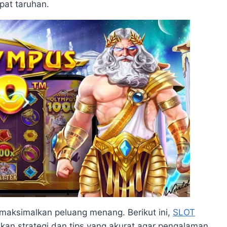
pat taruhan.
aksimalkan peluang menang. Berikut ini,
SLOT
kan strategi dan tips yang akurat agar pengalaman