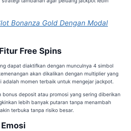
 strategi tambahan agar peluang jackpot lebih
Slot Bonanza Gold Dengan Modal
itur Free Spins
yang dapat diaktifkan dengan munculnya 4 simbol
ua kemenangan akan dikalikan dengan multiplier yang
ni adalah momen terbaik untuk mengejar jackpot.
bonus deposit atau promosi yang sering diberikan
ngkinkan lebih banyak putaran tanpa menambah
kin terbuka tanpa risiko besar.
 Emosi