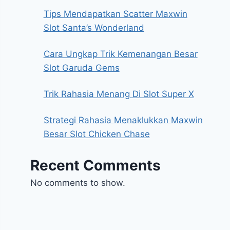
Tips Mendapatkan Scatter Maxwin
Slot Santa’s Wonderland
Cara Ungkap Trik Kemenangan Besar
Slot Garuda Gems
Trik Rahasia Menang Di Slot Super X
Strategi Rahasia Menaklukkan Maxwin
Besar Slot Chicken Chase
Recent Comments
No comments to show.