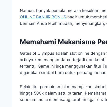
Namun, banyak pemula merasa kesulitan mem
ONLINE BANJIR BONUS
hadir untuk memberi
bermain Anda lebih mudah, menyenangkan, d
Memahami Mekanisme Per
Gates of Olympus adalah slot online dengan
artinya kemenangan dapat terjadi dari kombi
tertentu. Game ini juga menggunakan fitur 
digantikan simbol baru untuk peluang menan
Selain itu, permainan ini menampilkan simbo
hingga 500x dalam satu putaran. Pemahaman
sebelum mulai memasang taruhan agar strate