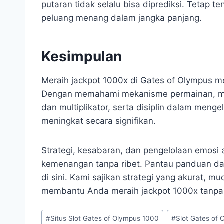
putaran tidak selalu bisa diprediksi. Tetap 
peluang menang dalam jangka panjang.
Kesimpulan
Meraih jackpot 1000x di Gates of Olympus m
Dengan memahami mekanisme permainan, mem
dan multiplikator, serta disiplin dalam men
meningkat secara signifikan.
Strategi, kesabaran, dan pengelolaan emosi
kemenangan tanpa ribet. Pantau panduan dan
di sini. Kami sajikan strategi yang akurat, 
membantu Anda meraih jackpot 1000x tanpa 
Post
#
Situs Slot Gates of Olympus 1000
#
Slot Gates of