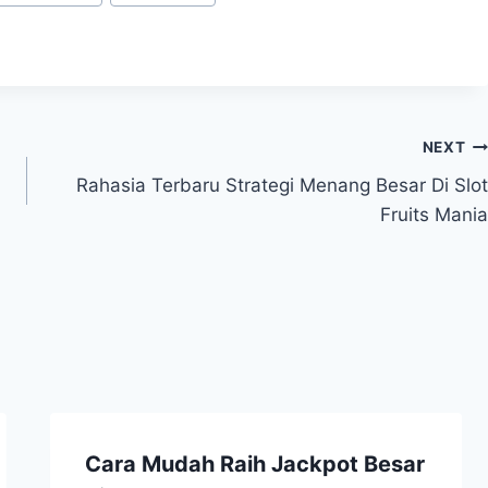
NEXT
Rahasia Terbaru Strategi Menang Besar Di Slot
Fruits Mania
Cara Mudah Raih Jackpot Besar