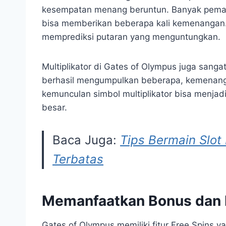
kesempatan menang beruntun. Banyak pemain
bisa memberikan beberapa kali kemenangan
memprediksi putaran yang menguntungkan.
Multiplikator di Gates of Olympus juga sangat
berhasil mengumpulkan beberapa, kemenanga
kemunculan simbol multiplikator bisa menjadi
besar.
Baca Juga:
Tips Bermain Slo
Terbatas
Memanfaatkan Bonus dan F
Gates of Olympus memiliki fitur Free Spins 