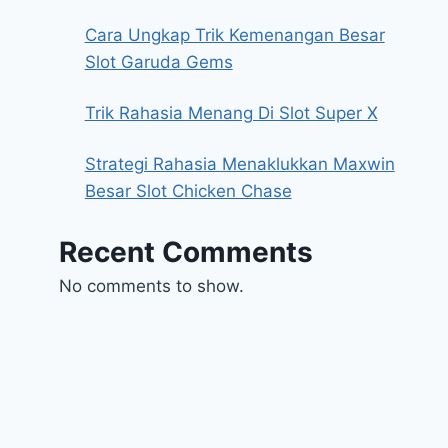
Cara Ungkap Trik Kemenangan Besar
Slot Garuda Gems
Trik Rahasia Menang Di Slot Super X
Strategi Rahasia Menaklukkan Maxwin
Besar Slot Chicken Chase
Recent Comments
No comments to show.