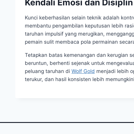
Kendali Emosi dan Disipli
Kunci keberhasilan selain teknik adalah kont
membantu pengambilan keputusan lebih rasio
taruhan impulsif yang merugikan, menggangg
pemain sulit membaca pola permainan secara 
Tetapkan batas kemenangan dan kerugian se
beruntun, berhenti sejenak untuk mengevaluasi
peluang taruhan di
Wolf Gold
menjadi lebih op
terukur, dan hasil konsisten lebih memungki