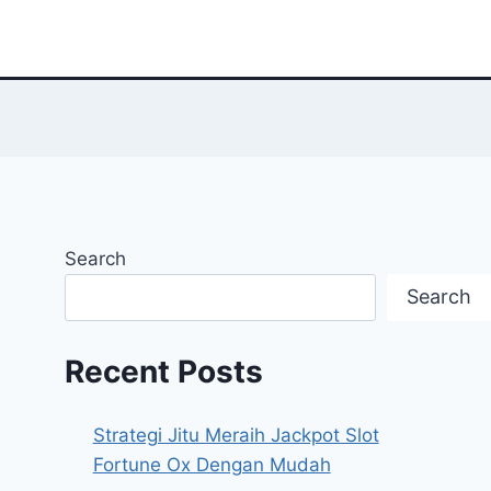
Search
Search
Recent Posts
Strategi Jitu Meraih Jackpot Slot
Fortune Ox Dengan Mudah