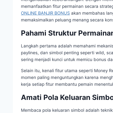
memanfaatkan fitur permainan secara strategi
ONLINE BANJIR BONUS
akan membahas langk
memaksimalkan peluang menang secara kons
Pahami Struktur Permainan
Langkah pertama adalah memahami mekanisme
paylines, dan simbol penting seperti wild, s
sering menjadi kunci untuk memicu bonus dan
Selain itu, kenali fitur utama seperti Money
momen paling menguntungkan karena mengh
kerja setiap fitur membantu pemain menentuka
Amati Pola Keluaran Simbo
Membaca pola keluaran simbol adalah teknik