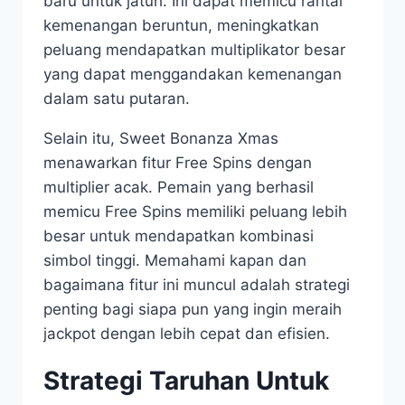
baru untuk jatuh. Ini dapat memicu rantai
kemenangan beruntun, meningkatkan
peluang mendapatkan multiplikator besar
yang dapat menggandakan kemenangan
dalam satu putaran.
Selain itu, Sweet Bonanza Xmas
menawarkan fitur Free Spins dengan
multiplier acak. Pemain yang berhasil
memicu Free Spins memiliki peluang lebih
besar untuk mendapatkan kombinasi
simbol tinggi. Memahami kapan dan
bagaimana fitur ini muncul adalah strategi
penting bagi siapa pun yang ingin meraih
jackpot dengan lebih cepat dan efisien.
Strategi Taruhan Untuk