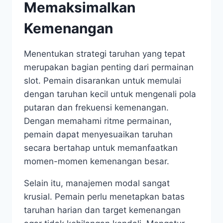
Memaksimalkan
Kemenangan
Menentukan strategi taruhan yang tepat
merupakan bagian penting dari permainan
slot. Pemain disarankan untuk memulai
dengan taruhan kecil untuk mengenali pola
putaran dan frekuensi kemenangan.
Dengan memahami ritme permainan,
pemain dapat menyesuaikan taruhan
secara bertahap untuk memanfaatkan
momen-momen kemenangan besar.
Selain itu, manajemen modal sangat
krusial. Pemain perlu menetapkan batas
taruhan harian dan target kemenangan