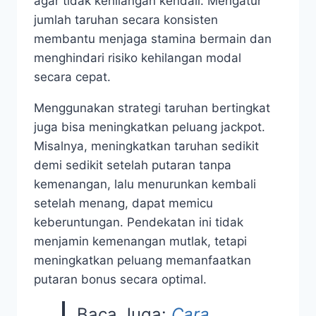
agar tidak kehilangan kendali. Mengatur
jumlah taruhan secara konsisten
membantu menjaga stamina bermain dan
menghindari risiko kehilangan modal
secara cepat.
Menggunakan strategi taruhan bertingkat
juga bisa meningkatkan peluang jackpot.
Misalnya, meningkatkan taruhan sedikit
demi sedikit setelah putaran tanpa
kemenangan, lalu menurunkan kembali
setelah menang, dapat memicu
keberuntungan. Pendekatan ini tidak
menjamin kemenangan mutlak, tetapi
meningkatkan peluang memanfaatkan
putaran bonus secara optimal.
Baca Juga:
Cara