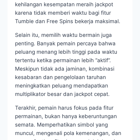
kehilangan kesempatan meraih jackpot
karena tidak memberi waktu bagi fitur
Tumble dan Free Spins bekerja maksimal.
Selain itu, memilih waktu bermain juga
penting. Banyak pemain percaya bahwa
peluang menang lebih tinggi pada waktu
tertentu ketika permainan lebih “aktif”.
Meskipun tidak ada jaminan, kombinasi
kesabaran dan pengelolaan taruhan
meningkatkan peluang mendapatkan
multiplikator besar dan jackpot cepat.
Terakhir, pemain harus fokus pada fitur
permainan, bukan hanya keberuntungan
semata. Memperhatikan simbol yang
muncul, mengenali pola kemenangan, dan