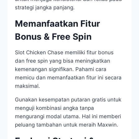
strategi jangka panjang.
Memanfaatkan Fitur
Bonus & Free Spin
Slot Chicken Chase memiliki fitur bonus
dan free spin yang bisa meningkatkan
kemenangan signifikan. Pahami cara
memicu dan memanfaatkan fitur ini secara
maksimal.
Gunakan kesempatan putaran gratis untuk
menguji kombinasi angka tanpa
mengurangi modal utama. Hal ini memberi
peluang tambahan untuk meraih Maxwin.