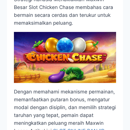
Besar Slot Chicken Chase membahas cara
bermain secara cerdas dan terukur untuk
memaksimalkan peluang.
Dengan memahami mekanisme permainan,
memanfaatkan putaran bonus, mengatur
modal dengan disiplin, dan memilih strategi
taruhan yang tepat, pemain dapat
meningkatkan peluang meraih Maxwin