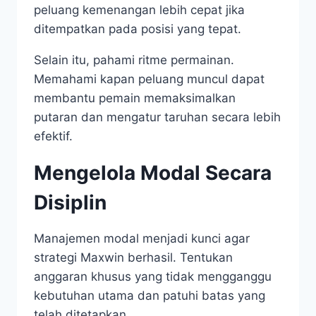
peluang kemenangan lebih cepat jika
ditempatkan pada posisi yang tepat.
Selain itu, pahami ritme permainan.
Memahami kapan peluang muncul dapat
membantu pemain memaksimalkan
putaran dan mengatur taruhan secara lebih
efektif.
Mengelola Modal Secara
Disiplin
Manajemen modal menjadi kunci agar
strategi Maxwin berhasil. Tentukan
anggaran khusus yang tidak mengganggu
kebutuhan utama dan patuhi batas yang
telah ditetapkan.