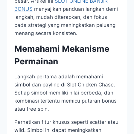
besar. Artikel ini
SLOT ONLINE BANJIR
BONUS
menyajikan panduan langkah demi
langkah, mudah diterapkan, dan fokus
pada strategi yang meningkatkan peluang
menang secara konsisten.
Memahami Mekanisme
Permainan
Langkah pertama adalah memahami
simbol dan payline di Slot Chicken Chase.
Setiap simbol memiliki nilai berbeda, dan
kombinasi tertentu memicu putaran bonus
atau free spin.
Perhatikan fitur khusus seperti scatter atau
wild. Simbol ini dapat meningkatkan