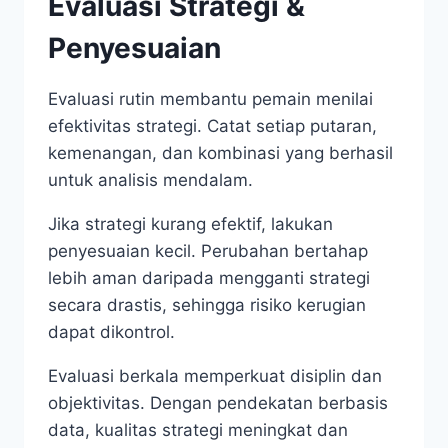
Evaluasi Strategi &
Penyesuaian
Evaluasi rutin membantu pemain menilai
efektivitas strategi. Catat setiap putaran,
kemenangan, dan kombinasi yang berhasil
untuk analisis mendalam.
Jika strategi kurang efektif, lakukan
penyesuaian kecil. Perubahan bertahap
lebih aman daripada mengganti strategi
secara drastis, sehingga risiko kerugian
dapat dikontrol.
Evaluasi berkala memperkuat disiplin dan
objektivitas. Dengan pendekatan berbasis
data, kualitas strategi meningkat dan