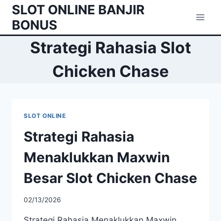
Skip
SLOT ONLINE BANJIR
to
BONUS
content
Strategi Rahasia Slot
Chicken Chase
SLOT ONLINE
Strategi Rahasia
Menaklukkan Maxwin
Besar Slot Chicken Chase
02/13/2026
Strategi Rahasia Menaklukkan Maxwin