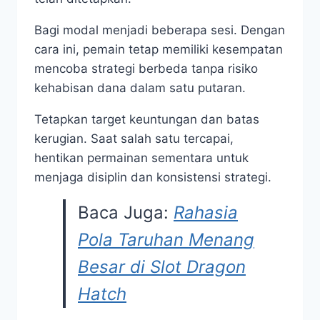
Bagi modal menjadi beberapa sesi. Dengan
cara ini, pemain tetap memiliki kesempatan
mencoba strategi berbeda tanpa risiko
kehabisan dana dalam satu putaran.
Tetapkan target keuntungan dan batas
kerugian. Saat salah satu tercapai,
hentikan permainan sementara untuk
menjaga disiplin dan konsistensi strategi.
Baca Juga:
Rahasia
Pola Taruhan Menang
Besar di Slot Dragon
Hatch