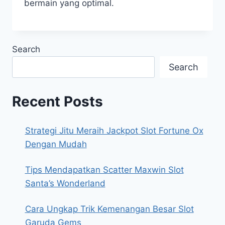
bermain yang optimal.
Search
Search
Recent Posts
Strategi Jitu Meraih Jackpot Slot Fortune Ox
Dengan Mudah
Tips Mendapatkan Scatter Maxwin Slot
Santa’s Wonderland
Cara Ungkap Trik Kemenangan Besar Slot
Garuda Gems