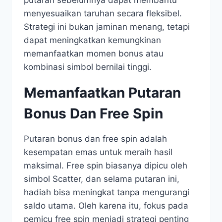
putaran sebelumnya dapat membantu
menyesuaikan taruhan secara fleksibel.
Strategi ini bukan jaminan menang, tetapi
dapat meningkatkan kemungkinan
memanfaatkan momen bonus atau
kombinasi simbol bernilai tinggi.
Memanfaatkan Putaran
Bonus Dan Free Spin
Putaran bonus dan free spin adalah
kesempatan emas untuk meraih hasil
maksimal. Free spin biasanya dipicu oleh
simbol Scatter, dan selama putaran ini,
hadiah bisa meningkat tanpa mengurangi
saldo utama. Oleh karena itu, fokus pada
pemicu free spin menjadi strategi penting