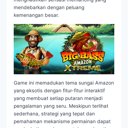
mendebarkan dengan peluang
kemenangan besar.
Game ini memadukan tema sungai Amazon
yang eksotis dengan fitur-fitur interaktif
yang membuat setiap putaran menjadi
pengalaman yang seru. Meskipun terlihat
sederhana, strategi yang tepat dan
pemahaman mekanisme permainan dapat