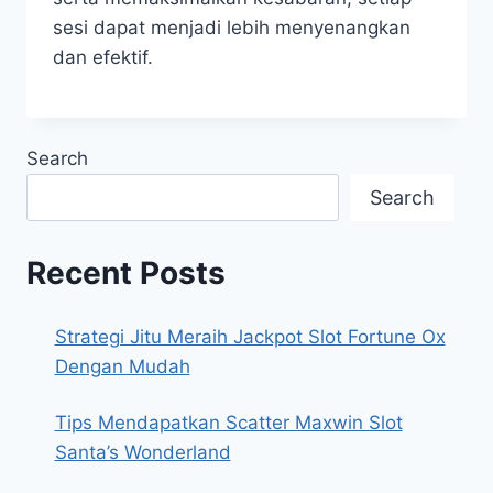
sesi dapat menjadi lebih menyenangkan
dan efektif.
Search
Search
Recent Posts
Strategi Jitu Meraih Jackpot Slot Fortune Ox
Dengan Mudah
Tips Mendapatkan Scatter Maxwin Slot
Santa’s Wonderland