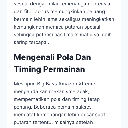
sesuai dengan nilai kemenangan potensial
dan fitur bonus memungkinkan peluang
bermain lebih lama sekaligus meningkatkan
kemungkinan memicu putaran spesial,
sehingga potensi hasil maksimal bisa lebih
sering tercapai.
Mengenali Pola Dan
Timing Permainan
Meskipun Big Bass Amazon Xtreme
mengandalkan mekanisme acak,
memperhatikan pola dan timing tetap
penting. Beberapa pemain sukses
mencatat kemenangan lebih besar saat
putaran tertentu, misalnya setelah