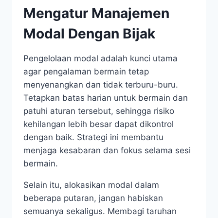
Mengatur Manajemen
Modal Dengan Bijak
Pengelolaan modal adalah kunci utama
agar pengalaman bermain tetap
menyenangkan dan tidak terburu-buru.
Tetapkan batas harian untuk bermain dan
patuhi aturan tersebut, sehingga risiko
kehilangan lebih besar dapat dikontrol
dengan baik. Strategi ini membantu
menjaga kesabaran dan fokus selama sesi
bermain.
Selain itu, alokasikan modal dalam
beberapa putaran, jangan habiskan
semuanya sekaligus. Membagi taruhan