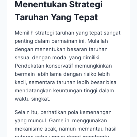
Menentukan Strategi
Taruhan Yang Tepat
Memilih strategi taruhan yang tepat sangat
penting dalam permainan ini. Mulailah
dengan menentukan besaran taruhan
sesuai dengan modal yang dimiliki.
Pendekatan konservatif memungkinkan
bermain lebih lama dengan risiko lebih
kecil, sementara taruhan lebih besar bisa
mendatangkan keuntungan tinggi dalam
waktu singkat.
Selain itu, perhatikan pola kemenangan
yang muncul. Game ini menggunakan
mekanisme acak, namun memantau hasil