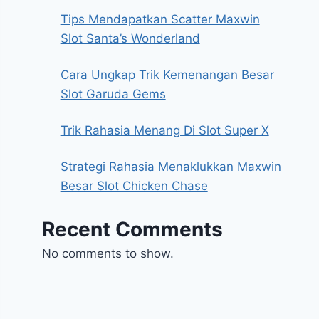
Tips Mendapatkan Scatter Maxwin
Slot Santa’s Wonderland
Cara Ungkap Trik Kemenangan Besar
Slot Garuda Gems
Trik Rahasia Menang Di Slot Super X
Strategi Rahasia Menaklukkan Maxwin
Besar Slot Chicken Chase
Recent Comments
No comments to show.