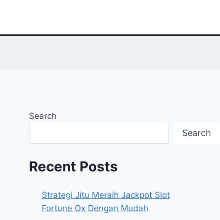
Search
Search
Recent Posts
Strategi Jitu Meraih Jackpot Slot
Fortune Ox Dengan Mudah