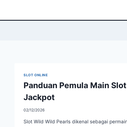
Skip
to
content
SLOT ONLINE
Panduan Pemula Main Slot
Jackpot
02/12/2026
Slot Wild Wild Pearls dikenal sebagai perma