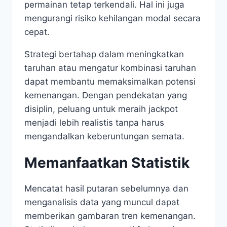
permainan tetap terkendali. Hal ini juga
mengurangi risiko kehilangan modal secara
cepat.
Strategi bertahap dalam meningkatkan
taruhan atau mengatur kombinasi taruhan
dapat membantu memaksimalkan potensi
kemenangan. Dengan pendekatan yang
disiplin, peluang untuk meraih jackpot
menjadi lebih realistis tanpa harus
mengandalkan keberuntungan semata.
Memanfaatkan Statistik
Mencatat hasil putaran sebelumnya dan
menganalisis data yang muncul dapat
memberikan gambaran tren kemenangan.