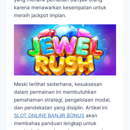
karena menawarkan kesempatan untuk
meraih jackpot impian.
Meski terlihat sederhana, kesuksesan
dalam permainan ini membutuhkan
pemahaman strategi, pengelolaan modal,
dan pendekatan yang disiplin. Artikel ini
SLOT ONLINE BANJIR BONUS
akan
membahas panduan lengkap untuk