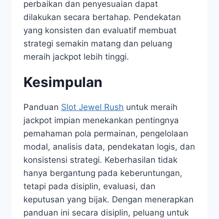
perbaikan dan penyesuaian dapat
dilakukan secara bertahap. Pendekatan
yang konsisten dan evaluatif membuat
strategi semakin matang dan peluang
meraih jackpot lebih tinggi.
Kesimpulan
Panduan
Slot Jewel Rush
untuk meraih
jackpot impian menekankan pentingnya
pemahaman pola permainan, pengelolaan
modal, analisis data, pendekatan logis, dan
konsistensi strategi. Keberhasilan tidak
hanya bergantung pada keberuntungan,
tetapi pada disiplin, evaluasi, dan
keputusan yang bijak. Dengan menerapkan
panduan ini secara disiplin, peluang untuk