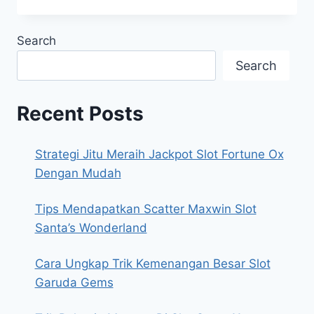
Search
Search
Recent Posts
Strategi Jitu Meraih Jackpot Slot Fortune Ox
Dengan Mudah
Tips Mendapatkan Scatter Maxwin Slot
Santa’s Wonderland
Cara Ungkap Trik Kemenangan Besar Slot
Garuda Gems