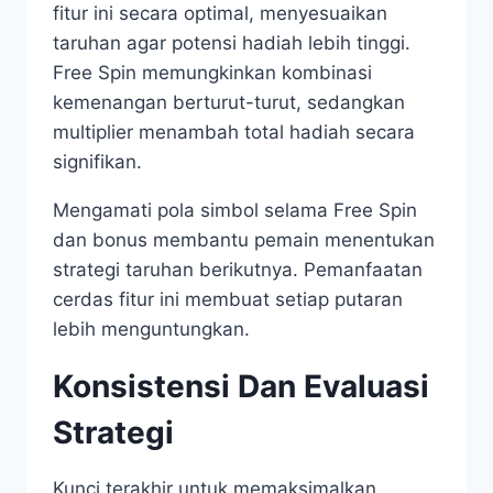
fitur ini secara optimal, menyesuaikan
taruhan agar potensi hadiah lebih tinggi.
Free Spin memungkinkan kombinasi
kemenangan berturut-turut, sedangkan
multiplier menambah total hadiah secara
signifikan.
Mengamati pola simbol selama Free Spin
dan bonus membantu pemain menentukan
strategi taruhan berikutnya. Pemanfaatan
cerdas fitur ini membuat setiap putaran
lebih menguntungkan.
Konsistensi Dan Evaluasi
Strategi
Kunci terakhir untuk memaksimalkan