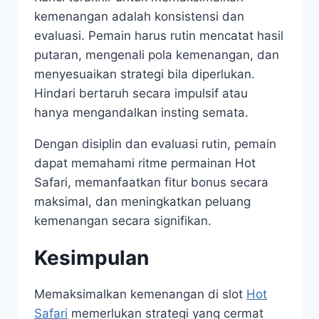
kemenangan adalah konsistensi dan
evaluasi. Pemain harus rutin mencatat hasil
putaran, mengenali pola kemenangan, dan
menyesuaikan strategi bila diperlukan.
Hindari bertaruh secara impulsif atau
hanya mengandalkan insting semata.
Dengan disiplin dan evaluasi rutin, pemain
dapat memahami ritme permainan Hot
Safari, memanfaatkan fitur bonus secara
maksimal, dan meningkatkan peluang
kemenangan secara signifikan.
Kesimpulan
Memaksimalkan kemenangan di slot
Hot
Safari
memerlukan strategi yang cermat