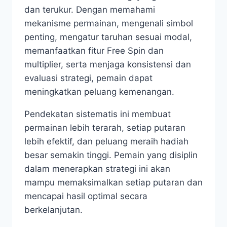
dan terukur. Dengan memahami
mekanisme permainan, mengenali simbol
penting, mengatur taruhan sesuai modal,
memanfaatkan fitur Free Spin dan
multiplier, serta menjaga konsistensi dan
evaluasi strategi, pemain dapat
meningkatkan peluang kemenangan.
Pendekatan sistematis ini membuat
permainan lebih terarah, setiap putaran
lebih efektif, dan peluang meraih hadiah
besar semakin tinggi. Pemain yang disiplin
dalam menerapkan strategi ini akan
mampu memaksimalkan setiap putaran dan
mencapai hasil optimal secara
berkelanjutan.