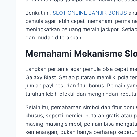
Berikut ini,
SLOT ONLINE BANJIR BONUS
aka
pemula agar lebih cepat memahami permaina
meningkatkan peluang meraih jackpot. Setiap
dan mudah diterapkan.
Memahami Mekanisme Slot
Langkah pertama agar pemula bisa cepat mer
Galaxy Blast. Setiap putaran memiliki pola t
jumlah paylines, dan fitur bonus. Pemain ya
taruhan lebih efektif dan menghindari keput
Selain itu, pemahaman simbol dan fitur bonu
khusus, seperti memicu putaran gratis atau
masing-masing simbol, pemain bisa mengatur
kemenangan, bukan hanya berharap keberu