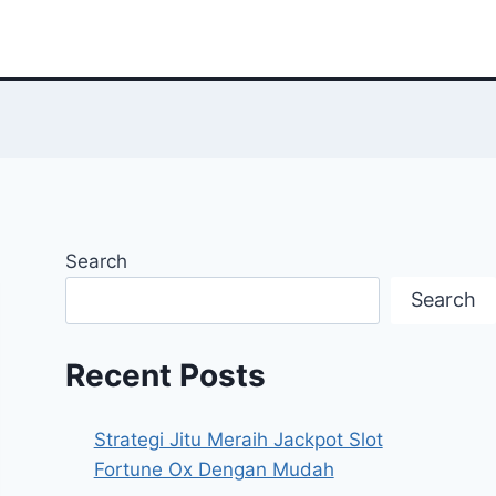
Search
Search
Recent Posts
Strategi Jitu Meraih Jackpot Slot
Fortune Ox Dengan Mudah