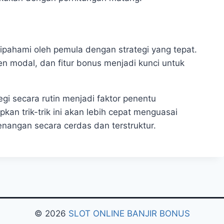
ipahami oleh pemula dengan strategi yang tepat.
modal, dan fitur bonus menjadi kunci untuk
egi secara rutin menjadi faktor penentu
an trik-trik ini akan lebih cepat menguasai
angan secara cerdas dan terstruktur.
© 2026
SLOT ONLINE BANJIR BONUS