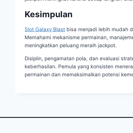
Kesimpulan
Slot Galaxy Blast
bisa menjadi lebih mudah d
Memahami mekanisme permainan, manajemen 
meningkatkan peluang meraih jackpot.
Disiplin, pengamatan pola, dan evaluasi strat
keberhasilan. Pemula yang konsisten menerapk
permainan dan memaksimalkan potensi kemen