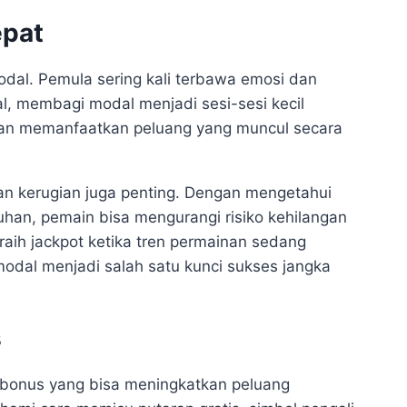
epat
odal. Pemula sering kali terbawa emosi dan
, membagi modal menjadi sesi-sesi kecil
an memanfaatkan peluang yang muncul secara
n kerugian juga penting. Dengan mengetahui
uhan, pemain bisa mengurangi risiko kehilangan
ih jackpot ketika tren permainan sedang
dal menjadi salah satu kunci sukses jangka
s
r bonus yang bisa meningkatkan peluang