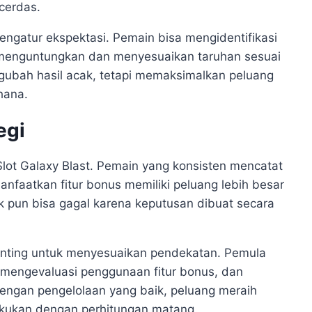
cerdas.
ngatur ekspektasi. Pemain bisa mengidentifikasi
 menguntungkan dan menyesuaikan taruhan sesuai
ngubah hasil acak, tetapi memaksimalkan peluang
hana.
egi
Slot Galaxy Blast. Pemain yang konsisten mencatat
anfaatkan fitur bonus memiliki peluang lebih besar
aik pun bisa gagal karena keputusan dibuat secara
a penting untuk menyesuaikan pendekatan. Pemula
f, mengevaluasi penggunaan fitur bonus, dan
engan pengelolaan yang baik, peluang meraih
lakukan dengan perhitungan matang.