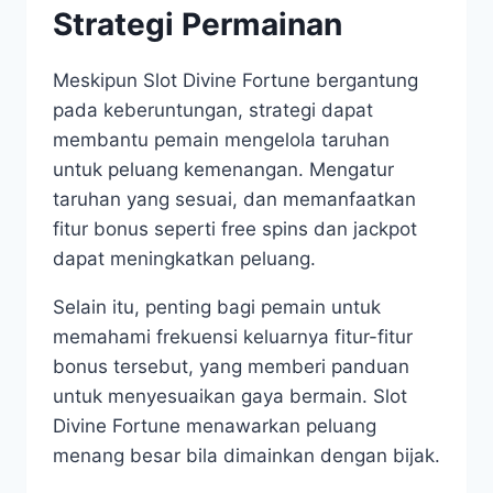
Strategi Permainan
Meskipun Slot Divine Fortune bergantung
pada keberuntungan, strategi dapat
membantu pemain mengelola taruhan
untuk peluang kemenangan. Mengatur
taruhan yang sesuai, dan memanfaatkan
fitur bonus seperti free spins dan jackpot
dapat meningkatkan peluang.
Selain itu, penting bagi pemain untuk
memahami frekuensi keluarnya fitur-fitur
bonus tersebut, yang memberi panduan
untuk menyesuaikan gaya bermain. Slot
Divine Fortune menawarkan peluang
menang besar bila dimainkan dengan bijak.