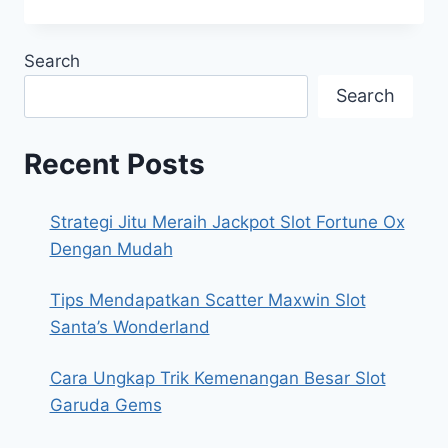
Search
Search
Recent Posts
Strategi Jitu Meraih Jackpot Slot Fortune Ox
Dengan Mudah
Tips Mendapatkan Scatter Maxwin Slot
Santa’s Wonderland
Cara Ungkap Trik Kemenangan Besar Slot
Garuda Gems