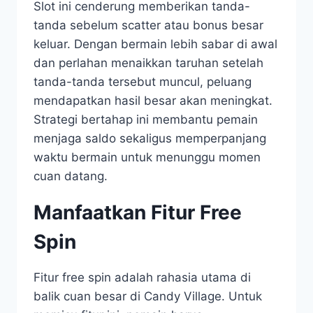
Slot ini cenderung memberikan tanda-
tanda sebelum scatter atau bonus besar
keluar. Dengan bermain lebih sabar di awal
dan perlahan menaikkan taruhan setelah
tanda-tanda tersebut muncul, peluang
mendapatkan hasil besar akan meningkat.
Strategi bertahap ini membantu pemain
menjaga saldo sekaligus memperpanjang
waktu bermain untuk menunggu momen
cuan datang.
Manfaatkan Fitur Free
Spin
Fitur free spin adalah rahasia utama di
balik cuan besar di Candy Village. Untuk