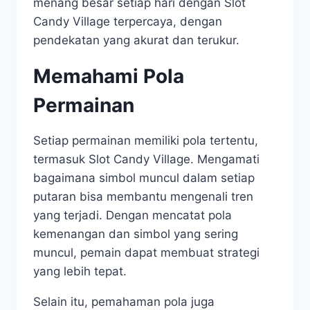
menang besar setiap hari dengan Slot
Candy Village terpercaya, dengan
pendekatan yang akurat dan terukur.
Memahami Pola
Permainan
Setiap permainan memiliki pola tertentu,
termasuk Slot Candy Village. Mengamati
bagaimana simbol muncul dalam setiap
putaran bisa membantu mengenali tren
yang terjadi. Dengan mencatat pola
kemenangan dan simbol yang sering
muncul, pemain dapat membuat strategi
yang lebih tepat.
Selain itu, pemahaman pola juga