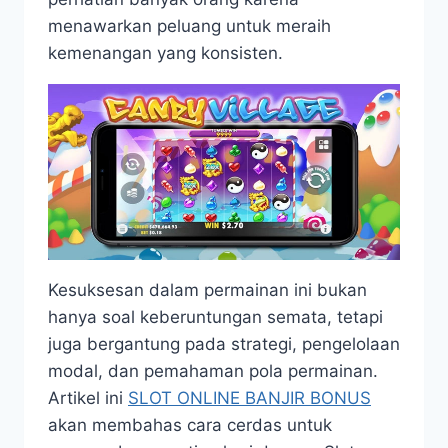
menawarkan peluang untuk meraih
kemenangan yang konsisten.
Kesuksesan dalam permainan ini bukan
hanya soal keberuntungan semata, tetapi
juga bergantung pada strategi, pengelolaan
modal, dan pemahaman pola permainan.
Artikel ini
SLOT ONLINE BANJIR BONUS
akan membahas cara cerdas untuk