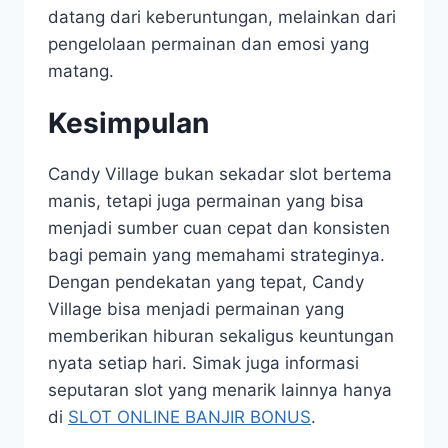
datang dari keberuntungan, melainkan dari
pengelolaan permainan dan emosi yang
matang.
Kesimpulan
Candy Village bukan sekadar slot bertema
manis, tetapi juga permainan yang bisa
menjadi sumber cuan cepat dan konsisten
bagi pemain yang memahami strateginya.
Dengan pendekatan yang tepat, Candy
Village bisa menjadi permainan yang
memberikan hiburan sekaligus keuntungan
nyata setiap hari. Simak juga informasi
seputaran slot yang menarik lainnya hanya
di
SLOT ONLINE BANJIR BONUS
.