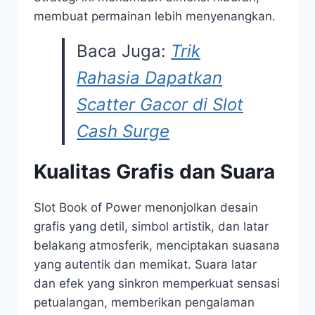
membuat permainan lebih menyenangkan.
Baca Juga:
Trik
Rahasia Dapatkan
Scatter Gacor di Slot
Cash Surge
Kualitas Grafis dan Suara
Slot Book of Power menonjolkan desain
grafis yang detil, simbol artistik, dan latar
belakang atmosferik, menciptakan suasana
yang autentik dan memikat. Suara latar
dan efek yang sinkron memperkuat sensasi
petualangan, memberikan pengalaman