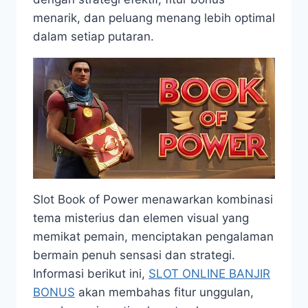
menarik, dan peluang menang lebih optimal
dalam setiap putaran.
Slot Book of Power menawarkan kombinasi
tema misterius dan elemen visual yang
memikat pemain, menciptakan pengalaman
bermain penuh sensasi dan strategi.
Informasi berikut ini,
SLOT ONLINE BANJIR
BONUS
akan membahas fitur unggulan,