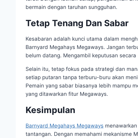
bermain dengan taruhan sungguhan.
Tetap Tenang Dan Sabar
Kesabaran adalah kunci utama dalam mengha
Barnyard Megahays Megaways. Jangan terbu
belum datang. Mengambil keputusan secara e
Selain itu, tetap fokus pada strategi dan m
setiap putaran tanpa terburu-buru akan men
Pemain yang sabar biasanya lebih mampu 
yang ditawarkan fitur Megaways.
Kesimpulan
Barnyard Megahays Megaways
menawarkan 
tantangan. Dengan memahami mekanisme Me