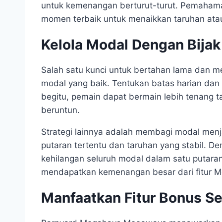
untuk kemenangan berturut-turut. Pemaha
momen terbaik untuk menaikkan taruhan atau
Kelola Modal Dengan Bijak
Salah satu kunci untuk bertahan lama dan
modal yang baik. Tentukan batas harian dan
begitu, pemain dapat bermain lebih tenang 
beruntun.
Strategi lainnya adalah membagi modal menja
putaran tertentu dan taruhan yang stabil. De
kehilangan seluruh modal dalam satu putaran
mendapatkan kemenangan besar dari fitur 
Manfaatkan Fitur Bonus S