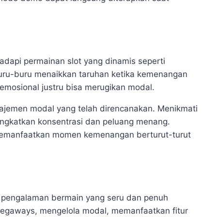
dapi permainan slot yang dinamis seperti
ru-buru menaikkan taruhan ketika kemenangan
mosional justru bisa merugikan modal.
anajemen modal yang telah direncanakan. Menikmati
ingkatkan konsentrasi dan peluang menang.
memanfaatkan momen kemenangan berturut-turut
pengalaman bermain yang seru dan penuh
gaways, mengelola modal, memanfaatkan fitur