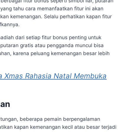
agai fitur bonus seperti simbol liar, putaran
ang tahu cara memanfaatkan fitur ini akan
tkan kemenangan. Selalu perhatikan kapan fitur
fkannya.
adiah dari setiap fitur bonus penting untuk
putaran gratis atau pengganda muncul bisa
uhan, karena peluang kemenangan besar lebih
a Xmas Rahasia Natal Membuka
gan
ntungan, beberapa pemain berpengalaman
kan kapan kemenangan kecil atau besar terjadi