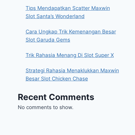
Tips Mendapatkan Scatter Maxwin
Slot Santa’s Wonderland
Cara Ungkap Trik Kemenangan Besar
Slot Garuda Gems
Trik Rahasia Menang Di Slot Super X
Strategi Rahasia Menaklukkan Maxwin
Besar Slot Chicken Chase
Recent Comments
No comments to show.