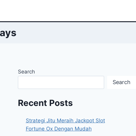
ways
Search
Search
Recent Posts
Strategi Jitu Meraih Jackpot Slot
Fortune Ox Dengan Mudah