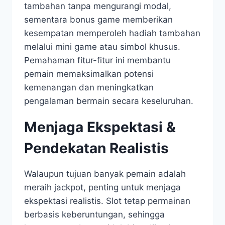
tambahan tanpa mengurangi modal,
sementara bonus game memberikan
kesempatan memperoleh hadiah tambahan
melalui mini game atau simbol khusus.
Pemahaman fitur-fitur ini membantu
pemain memaksimalkan potensi
kemenangan dan meningkatkan
pengalaman bermain secara keseluruhan.
Menjaga Ekspektasi &
Pendekatan Realistis
Walaupun tujuan banyak pemain adalah
meraih jackpot, penting untuk menjaga
ekspektasi realistis. Slot tetap permainan
berbasis keberuntungan, sehingga