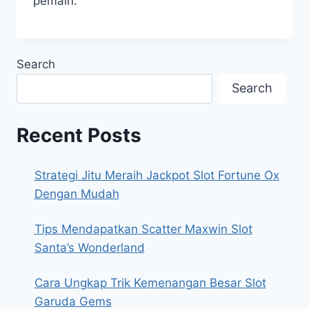
pemain.
Search
Search
Recent Posts
Strategi Jitu Meraih Jackpot Slot Fortune Ox
Dengan Mudah
Tips Mendapatkan Scatter Maxwin Slot
Santa’s Wonderland
Cara Ungkap Trik Kemenangan Besar Slot
Garuda Gems