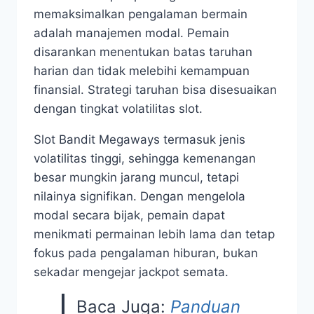
memaksimalkan pengalaman bermain
adalah manajemen modal. Pemain
disarankan menentukan batas taruhan
harian dan tidak melebihi kemampuan
finansial. Strategi taruhan bisa disesuaikan
dengan tingkat volatilitas slot.
Slot Bandit Megaways termasuk jenis
volatilitas tinggi, sehingga kemenangan
besar mungkin jarang muncul, tetapi
nilainya signifikan. Dengan mengelola
modal secara bijak, pemain dapat
menikmati permainan lebih lama dan tetap
fokus pada pengalaman hiburan, bukan
sekadar mengejar jackpot semata.
Baca Juga:
Panduan