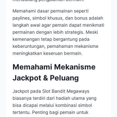
Memahami dasar permainan seperti
paylines, simbol khusus, dan bonus adalah
langkah awal agar pemain dapat menikmati
permainan dengan lebih strategis. Meski
kemenangan tetap bergantung pada
keberuntungan, pemahaman mekanisme
meningkatkan keseruan bermain.
Memahami Mekanisme
Jackpot & Peluang
Jackpot pada Slot Bandit Megaways
biasanya terdiri dari hadiah utama yang
bisa dicapai melalui kombinasi simbol
tertentu. Penting bagi pemain untuk