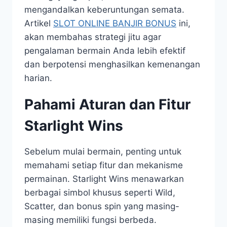
mengandalkan keberuntungan semata.
Artikel
SLOT ONLINE BANJIR BONUS
ini,
akan membahas strategi jitu agar
pengalaman bermain Anda lebih efektif
dan berpotensi menghasilkan kemenangan
harian.
Pahami Aturan dan Fitur
Starlight Wins
Sebelum mulai bermain, penting untuk
memahami setiap fitur dan mekanisme
permainan. Starlight Wins menawarkan
berbagai simbol khusus seperti Wild,
Scatter, dan bonus spin yang masing-
masing memiliki fungsi berbeda.