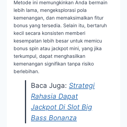
Metode ini memungkinkan Anda bermain
lebih lama, mengeksplorasi pola
kemenangan, dan memaksimalkan fitur
bonus yang tersedia. Selain itu, bertaruh
kecil secara konsisten memberi
kesempatan lebih besar untuk memicu
bonus spin atau jackpot mini, yang jika
terkumpul, dapat menghasilkan
kemenangan signifikan tanpa risiko
berlebihan.
Baca Juga:
Strategi
Rahasia Dapat
Jackpot Di Slot Big
Bass Bonanza