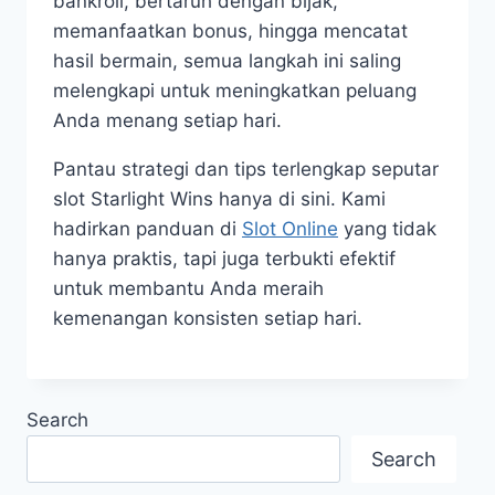
bankroll, bertaruh dengan bijak,
memanfaatkan bonus, hingga mencatat
hasil bermain, semua langkah ini saling
melengkapi untuk meningkatkan peluang
Anda menang setiap hari.
Pantau strategi dan tips terlengkap seputar
slot Starlight Wins hanya di sini. Kami
hadirkan panduan di
Slot Online
yang tidak
hanya praktis, tapi juga terbukti efektif
untuk membantu Anda meraih
kemenangan konsisten setiap hari.
Search
Search