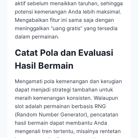
aktif sebelum menaikkan taruhan, sehingga
potensi kemenangan Anda lebih maksimal.
Mengabaikan fitur ini sama saja dengan
meninggalkan “uang gratis” yang tersedia
dalam permainan.
Catat Pola dan Evaluasi
Hasil Bermain
Mengamati pola kemenangan dan kerugian
dapat menjadi strategi tambahan untuk
meraih kemenangan konsisten. Walaupun
slot adalah permainan berbasis RNG
(Random Number Generator), pencatatan
hasil bermain dapat membantu Anda
mengenali tren tertentu, misalnya rentetan