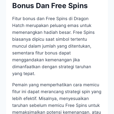
Bonus Dan Free Spins
Fitur bonus dan Free Spins di Dragon
Hatch merupakan peluang emas untuk
memenangkan hadiah besar. Free Spins
biasanya dipicu saat simbol tertentu
muncul dalam jumlah yang ditentukan,
sementara fitur bonus dapat
menggandakan kemenangan jika
dimanfaatkan dengan strategi taruhan
yang tepat.
Pemain yang memperhatikan cara memicu
fitur ini dapat merancang strategi spin yang
lebih efektif. Misalnya, menyesuaikan
taruhan sebelum memicu Free Spins untuk
memaksimalkan potensi kemenangan, atau