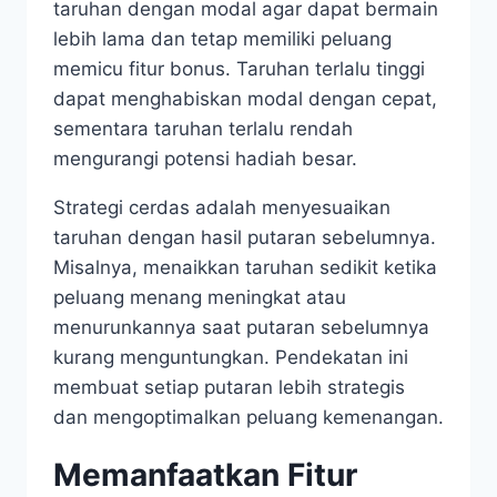
taruhan dengan modal agar dapat bermain
lebih lama dan tetap memiliki peluang
memicu fitur bonus. Taruhan terlalu tinggi
dapat menghabiskan modal dengan cepat,
sementara taruhan terlalu rendah
mengurangi potensi hadiah besar.
Strategi cerdas adalah menyesuaikan
taruhan dengan hasil putaran sebelumnya.
Misalnya, menaikkan taruhan sedikit ketika
peluang menang meningkat atau
menurunkannya saat putaran sebelumnya
kurang menguntungkan. Pendekatan ini
membuat setiap putaran lebih strategis
dan mengoptimalkan peluang kemenangan.
Memanfaatkan Fitur