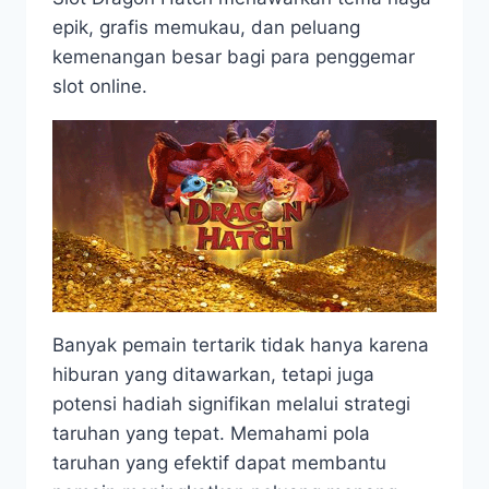
epik, grafis memukau, dan peluang
kemenangan besar bagi para penggemar
slot online.
Banyak pemain tertarik tidak hanya karena
hiburan yang ditawarkan, tetapi juga
potensi hadiah signifikan melalui strategi
taruhan yang tepat. Memahami pola
taruhan yang efektif dapat membantu