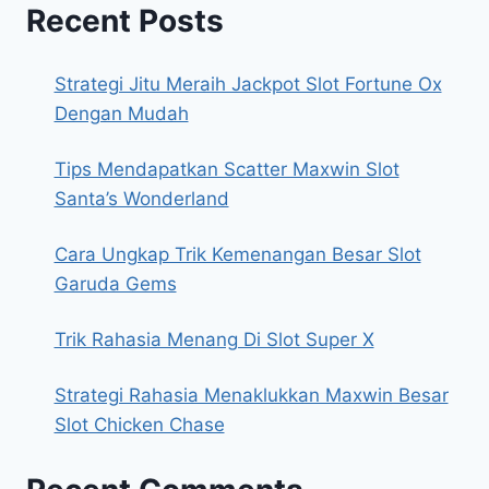
Recent Posts
Strategi Jitu Meraih Jackpot Slot Fortune Ox
Dengan Mudah
Tips Mendapatkan Scatter Maxwin Slot
Santa’s Wonderland
Cara Ungkap Trik Kemenangan Besar Slot
Garuda Gems
Trik Rahasia Menang Di Slot Super X
Strategi Rahasia Menaklukkan Maxwin Besar
Slot Chicken Chase