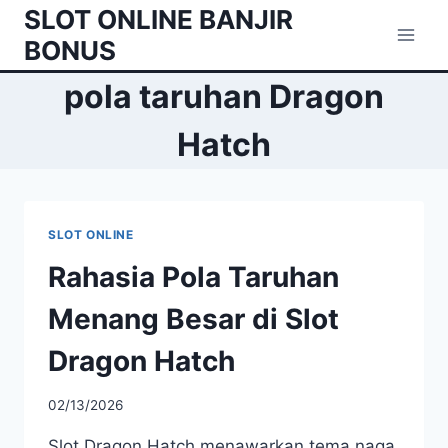
Skip
SLOT ONLINE BANJIR
to
BONUS
content
pola taruhan Dragon
Hatch
SLOT ONLINE
Rahasia Pola Taruhan
Menang Besar di Slot
Dragon Hatch
02/13/2026
Slot Dragon Hatch menawarkan tema naga