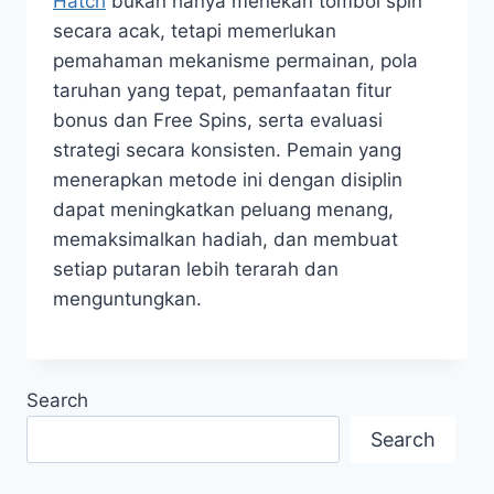
Hatch
bukan hanya menekan tombol spin
secara acak, tetapi memerlukan
pemahaman mekanisme permainan, pola
taruhan yang tepat, pemanfaatan fitur
bonus dan Free Spins, serta evaluasi
strategi secara konsisten. Pemain yang
menerapkan metode ini dengan disiplin
dapat meningkatkan peluang menang,
memaksimalkan hadiah, dan membuat
setiap putaran lebih terarah dan
menguntungkan.
Search
Search