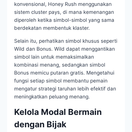
konvensional, Honey Rush menggunakan
sistem cluster pays, di mana kemenangan
diperoleh ketika simbol-simbol yang sama
berdekatan membentuk klaster.
Selain itu, perhatikan simbol khusus seperti
Wild dan Bonus. Wild dapat menggantikan
simbol lain untuk memaksimalkan
kombinasi menang, sedangkan simbol
Bonus memicu putaran gratis. Mengetahui
fungsi setiap simbol membantu pemain
mengatur strategi taruhan lebih efektif dan
meningkatkan peluang menang.
Kelola Modal Bermain
dengan Bijak