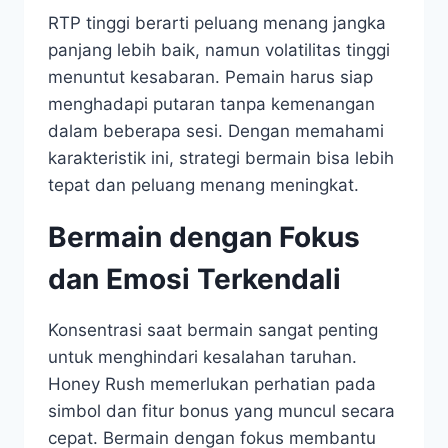
RTP tinggi berarti peluang menang jangka
panjang lebih baik, namun volatilitas tinggi
menuntut kesabaran. Pemain harus siap
menghadapi putaran tanpa kemenangan
dalam beberapa sesi. Dengan memahami
karakteristik ini, strategi bermain bisa lebih
tepat dan peluang menang meningkat.
Bermain dengan Fokus
dan Emosi Terkendali
Konsentrasi saat bermain sangat penting
untuk menghindari kesalahan taruhan.
Honey Rush memerlukan perhatian pada
simbol dan fitur bonus yang muncul secara
cepat. Bermain dengan fokus membantu