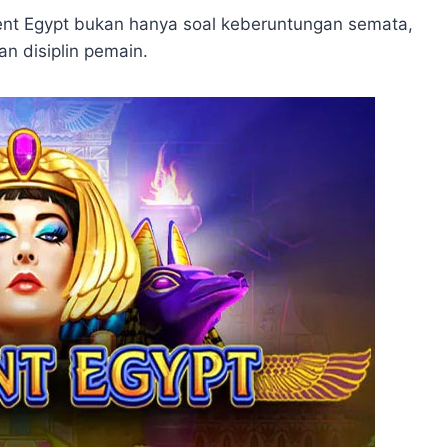
ent Egypt bukan hanya soal keberuntungan semata,
an disiplin pemain.