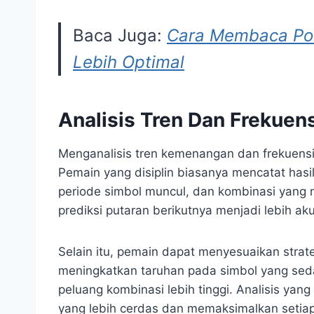
Baca Juga:
Cara Membaca Pol
Lebih Optimal
Analisis Tren Dan Frekue
Menganalisis tren kemenangan dan frekuensi 
Pemain yang disiplin biasanya mencatat hasi
periode simbol muncul, dan kombinasi yang m
prediksi putaran berikutnya menjadi lebih aku
Selain itu, pemain dapat menyesuaikan strate
meningkatkan taruhan pada simbol yang se
peluang kombinasi lebih tinggi. Analisis y
yang lebih cerdas dan memaksimalkan setia