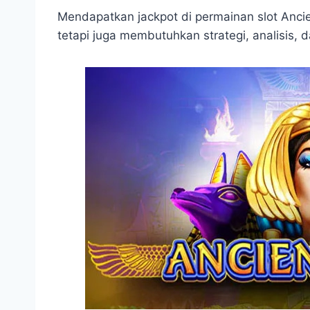
h
a
e
e
k
i
h
a
c
s
l
y
n
a
Mendapatkan jackpot di permainan slot Anci
t
e
s
e
p
e
r
tetapi juga membutuhkan strategi, analisis, d
s
b
e
g
e
e
A
o
n
r
p
o
g
a
p
k
e
m
r