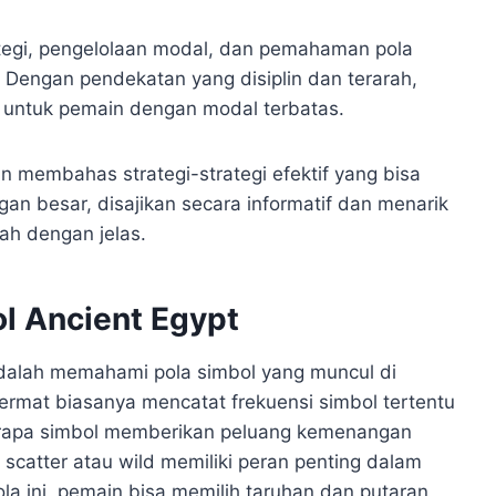
egi, pengelolaan modal, dan pemahaman pola
Dengan pendekatan yang disiplin dan terarah,
 untuk pemain dengan modal terbatas.
n membahas strategi-strategi efektif yang bisa
an besar, disajikan secara informatif dan menarik
h dengan jelas.
l Ancient Egypt
dalah memahami pola simbol yang muncul di
ermat biasanya mencatat frekuensi simbol tertentu
erapa simbol memberikan peluang kemenangan
 scatter atau wild memiliki peran penting dalam
a ini, pemain bisa memilih taruhan dan putaran