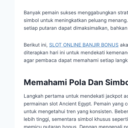
Banyak pemain sukses menggabungkan strat
simbol untuk meningkatkan peluang menang. 
setiap putaran dapat dimaksimalkan, bahkan
Berikut ini,
SLOT ONLINE BANJIR BONUS
aka
diterapkan hari ini untuk mendekati kemenang
agar pembaca dapat memahami setiap langka
Memahami Pola Dan Simbo
Langkah pertama untuk mendekati jackpot a
permainan slot Ancient Egypt. Pemain yang c
untuk mengetahui tren yang konsisten. Beb
lebih tinggi, sementara simbol khusus seperti
memicu putaran bonus. Dengan mengenali pol