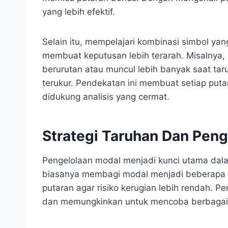
yang lebih efektif.
Selain itu, mempelajari kombinasi simbol y
membuat keputusan lebih terarah. Misalnya,
berurutan atau muncul lebih banyak saat tar
terukur. Pendekatan ini membuat setiap putar
didukung analisis yang cermat.
Strategi Taruhan Dan Pen
Pengelolaan modal menjadi kunci utama dala
biasanya membagi modal menjadi beberapa 
putaran agar risiko kerugian lebih rendah. P
dan memungkinkan untuk mencoba berbagai s